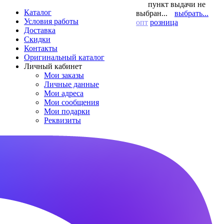
пункт выдачи не
Каталог
выбран...
выбрать...
Условия работы
опт
розница
Доставка
Скидки
Контакты
Оригинальный каталог
Личный кабинет
Мои заказы
Личные данные
Мои адреса
Мои сообщения
Мои подарки
Реквизиты