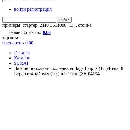
войти регистрация
найти
примеры:
стартер
,
2110-3501080
,
137
,
стойка
баланс бонусов:
0.00
корзина:
0 товаров - 0.00
Главная
Каталог
SURAI
Датчик положения коленвала Лада Largus (12-)/Renault
Logan (04-)/Duster (10-) н/о 16кл. (SR 04194