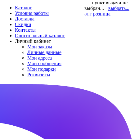
пункт выдачи не
Каталог
выбран...
выбрать...
Условия работы
опт
розница
Доставка
Скидки
Контакты
Оригинальный каталог
Личный кабинет
Мои заказы
Личные данные
Мои адреса
Мои сообщения
Мои подарки
Реквизиты