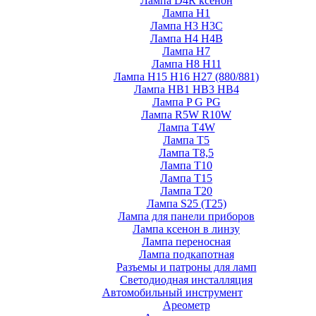
Лампа D4R ксенон
Лампа H1
Лампа H3 H3C
Лампа H4 H4B
Лампа H7
Лампа H8 H11
Лампа H15 H16 H27 (880/881)
Лампа HB1 HB3 HB4
Лампа P G PG
Лампа R5W R10W
Лампа T4W
Лампа T5
Лампа T8,5
Лампа T10
Лампа T15
Лампа T20
Лампа S25 (T25)
Лампа для панели приборов
Лампа ксенон в линзу
Лампа переносная
Лампа подкапотная
Разъемы и патроны для ламп
Светодиодная инсталляция
Автомобильный инструмент
Ареометр