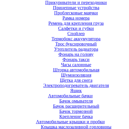
Прикуриватели и переходники
Прицепные устройства
Проблесковые маячки
Рамка номера
Ремень для крепления груза
Салфетки и губки
Спойлер
Термобокс аккумулятора
Трос буксировочный
Утеплитель радиатора
Фонарь на голову
Фонарь такси
Часы салонные
Шторка автомобильная
Шумоизоляция
Щетка для снега
Электроподогреватель двигателя
Ящик
Автомобильные бачки
Бачок омывателя
Бачок расширительный
Бачок тормозной
Крепление бачка
Автомобильные крышки и пробки
Крышка маслозаливной горловины