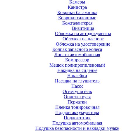
Камеры
Канистра
Коврики багажника
Коврики салонные
Кожгалантерея
Визитница
Обложка на автодокументы
Обложка на паспорт
Обложка на удостоверение
Колпак запасного колеса
Лопата автомобильная
Компрессор
Мешок полипропиленовый
Накидка на сиденье
Наклейки
Насадка на глушитель
Насос
Огнетушитель
Оплетка руля
Перчатки
Пленка тонировочная
Поддон аккумулятора
Подлокотник
Подушка автомобильная
Подушка безопасности и накладки муляж