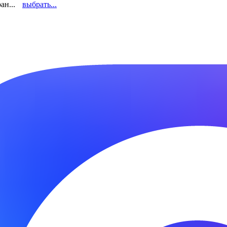
ан...
выбрать...