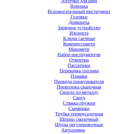
Аптечки для шин
Воронка
Вспомогательный инструмент
Головки
Домкраты
Зарядное устройство
Изолента
Ключи гаечные
Компрессометр
Манометр
Набор инструментов
Отвертки
Пассатижи
Перекачка топлива
Плашки
Провода прикуривателя
Проволока сварочная
Сверло по металлу
Скотч
Стяжка пружин
Съемники
Трубка термоусадочная
Шприц смазочный
Щупы регулировочные
Автохимия