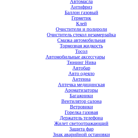
Автомасла
Антифриз
Баллон газовый
Герметик
Клей
Очистители и полироли
Очиститель стекол незамерзайка
Смазка автомобильная
Тормозная жидкость
Тосол
Автомобильные аксессуары
Тюнинг Нива
Автобар
Авто одеяло
Антенна
Аптечка медицинская
Ароматизаторы
Багажники
Вентилятор салона
Ветровики
Горелка газовая
Держатель телефона
Жилет светоотражающий
Защита фар
Знак аварийной остановки