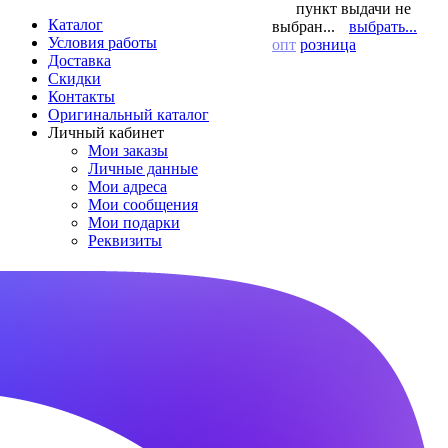
пункт выдачи не
Каталог
выбран...
выбрать...
Условия работы
опт
розница
Доставка
Скидки
Контакты
Оригинальный каталог
Личный кабинет
Мои заказы
Личные данные
Мои адреса
Мои сообщения
Мои подарки
Реквизиты