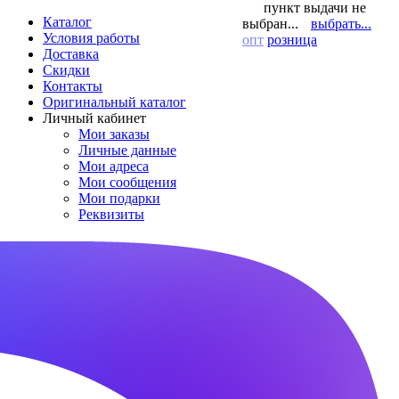
пункт выдачи не
Каталог
выбран...
выбрать...
Условия работы
опт
розница
Доставка
Скидки
Контакты
Оригинальный каталог
Личный кабинет
Мои заказы
Личные данные
Мои адреса
Мои сообщения
Мои подарки
Реквизиты