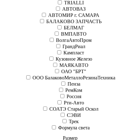
TRIALLI
АВТОВАЗ
АВТОМИР г. САМАРА
БАЛАКОВО ЗАПЧАСТЬ
БЕЛМАГ
ВМПАВТО
ВолгаАвтоПром
ГрандРиал
Кампласт
Кузовное Железо
МАЯКАВТО
ОАО "БРТ"
ООО БалаковоМеталлоРезинаТехника
Пенза
РемКом
Россия
Рти-Авто
СОАТЭ Старый Оскол
СЭВИ
Трек
Формула света
Размер