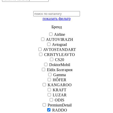
показать фильтр
Бренд
Airline
AUTOVIRAZH
Avtograd
AVTOSTANDART
CRISTYLEAVTO
CS20
DoktorMobil
Eldix Болгария
Gamma
HŐFER
KANGAROO
KRAFT
LUZAR
ODIS
PremiumDetail
RADDO