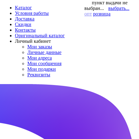
пункт выдачи не
Каталог
выбран...
выбрать...
Условия работы
опт
розница
Доставка
Скидки
Контакты
Оригинальный каталог
Личный кабинет
Мои заказы
Личные данные
Мои адреса
Мои сообщения
Мои подарки
Реквизиты