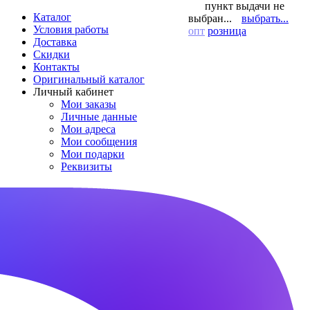
пункт выдачи не
Каталог
выбран...
выбрать...
Условия работы
опт
розница
Доставка
Скидки
Контакты
Оригинальный каталог
Личный кабинет
Мои заказы
Личные данные
Мои адреса
Мои сообщения
Мои подарки
Реквизиты