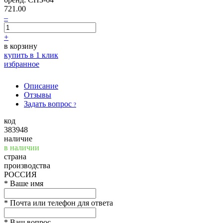
721.00
–
+
в корзину
купить в 1 клик
избранное
Описание
Отзывы
Задать вопрос
?
код
383948
наличие
в наличии
страна
производства
РОССИЯ
*
Ваше имя
*
Почта или телефон для ответа
*
Ваш вопрос