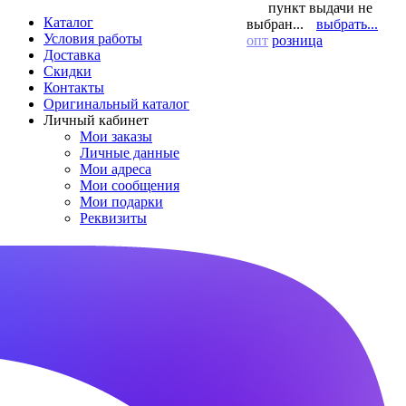
пункт выдачи не
Каталог
выбран...
выбрать...
Условия работы
опт
розница
Доставка
Скидки
Контакты
Оригинальный каталог
Личный кабинет
Мои заказы
Личные данные
Мои адреса
Мои сообщения
Мои подарки
Реквизиты