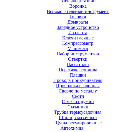
Аптечки для шин
Воронка
Вспомогательный инструмент
Головки
Домкраты
Зарядное устройство
Изолента
Ключи гаечные
Компрессометр
Манометр
Набор инструментов
Отвертки
Пассатижи
Перекачка топлива
Плашки
Провода прикуривателя
Проволока сварочная
Сверло по металлу
Скотч
Стяжка пружин
Съемники
Трубка термоусадочная
Шприц смазочный
Щупы регулировочные
Автохимия