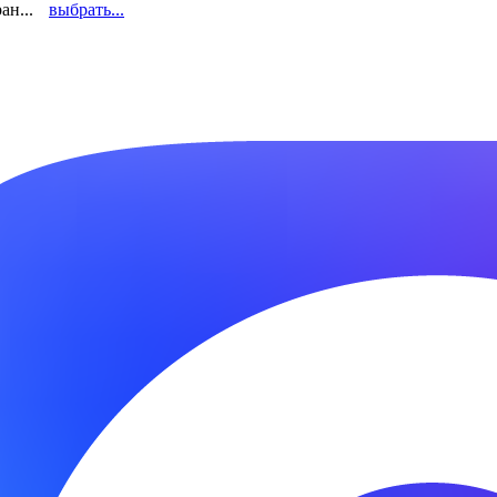
ан...
выбрать...