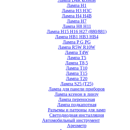
Лампа D4R ксенон
Лампа H1
Лампа H3 H3C
Лампа H4 H4B
Лампа H7
Лампа H8 H11
Лампа H15 H16 H27 (880/881)
Лампа HB1 HB3 HB4
Лампа P G PG
Лампа R5W R10W
Лампа T4W
Лампа T5
Лампа T8,5
Лампа T10
Лампа T15
Лампа T20
Лампа S25 (T25)
Лампа для панели приборов
Лампа ксенон в линзу
Лампа переносная
Лампа подкапотная
Разъемы и патроны для ламп
Светодиодная инсталляция
Автомобильный инструмент
Ареометр