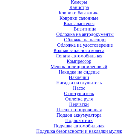
Камеры
Канистра
Коврики багажника
Коврики салонные
Кожгалантерея
Визитница
Обложка на автодокументы
Обложка на паспорт
Обложка на удостоверение
Колпак запасного колеса
Лопата автомобильная
Компрессор
Мешок полипропиленовый
Накидка на сиденье
Наклейки
Насадка на глушитель
Насос
Огнетушитель
Оплетка руля
Перчатки
Пленка тонировочная
Поддон аккумулятора
Подлокотник
Подушка автомобильная
Подушка безопасности и накладки муляж