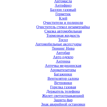
Автомасла
Антифриз
Баллон газовый
Герметик
Клей
Очистители и полироли
Очиститель стекол незамерзайка
Смазка автомобильная
Тормозная жидкость
Тосол
Автомобильные аксессуары
Тюнинг Нива
Автобар
Авто одеяло
Антенна
Аптечка медицинская
Ароматизаторы
Багажники
Вентилятор салона
Ветровики
Горелка газовая
Держатель телефона
Жилет светоотражающий
Защита фар
Знак аварийной остановки