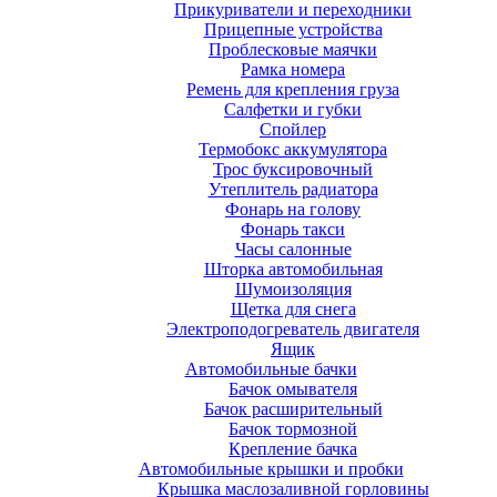
Прикуриватели и переходники
Прицепные устройства
Проблесковые маячки
Рамка номера
Ремень для крепления груза
Салфетки и губки
Спойлер
Термобокс аккумулятора
Трос буксировочный
Утеплитель радиатора
Фонарь на голову
Фонарь такси
Часы салонные
Шторка автомобильная
Шумоизоляция
Щетка для снега
Электроподогреватель двигателя
Ящик
Автомобильные бачки
Бачок омывателя
Бачок расширительный
Бачок тормозной
Крепление бачка
Автомобильные крышки и пробки
Крышка маслозаливной горловины