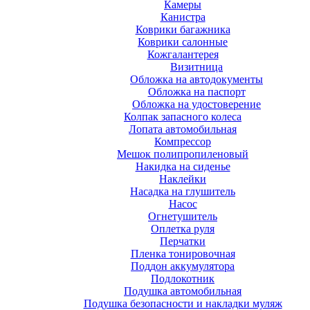
Камеры
Канистра
Коврики багажника
Коврики салонные
Кожгалантерея
Визитница
Обложка на автодокументы
Обложка на паспорт
Обложка на удостоверение
Колпак запасного колеса
Лопата автомобильная
Компрессор
Мешок полипропиленовый
Накидка на сиденье
Наклейки
Насадка на глушитель
Насос
Огнетушитель
Оплетка руля
Перчатки
Пленка тонировочная
Поддон аккумулятора
Подлокотник
Подушка автомобильная
Подушка безопасности и накладки муляж