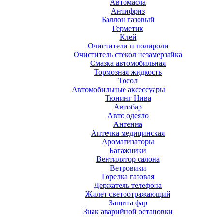
Автомасла
Антифриз
Баллон газовый
Герметик
Клей
Очистители и полироли
Очиститель стекол незамерзайка
Смазка автомобильная
Тормозная жидкость
Тосол
Автомобильные аксессуары
Тюнинг Нива
Автобар
Авто одеяло
Антенна
Аптечка медицинская
Ароматизаторы
Багажники
Вентилятор салона
Ветровики
Горелка газовая
Держатель телефона
Жилет светоотражающий
Защита фар
Знак аварийной остановки