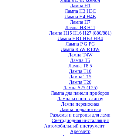
Лампа D4R ксенон
Лампа H1
Лампа H3 H3C
Лампа H4 H4B
Лампа H7
Лампа H8 H11
Лампа H15 H16 H27 (880/881)
Лампа HB1 HB3 HB4
Лампа P G PG
Лампа R5W R10W
Лампа T4W
Лампа T5
Лампа T8,5
Лампа T10
Лампа T15
Лампа T20
Лампа S25 (T25)
Лампа для панели приборов
Лампа ксенон в линзу
Лампа переносная
Лампа подкапотная
Разъемы и патроны для ламп
Светодиодная инсталляция
Автомобильный инструмент
Ареометр