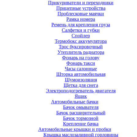
Прикуриватели и переходники
Прицепные устройства
Проблесковые маячки
Рамка номера
Ремень для крепления груза
Салфетки и губки
Спойлер
Термобокс аккумулятора
Трос буксировочный
Утеплитель радиатора
Фонарь на голову
Фонарь такси
Часы салонные
Шторка автомобильная
Шумоизоляция
Щетка для снега
Электроподогреватель двигателя
Ящик
Автомобильные бачки
Бачок омывателя
Бачок расширительный
Бачок тормозной
Крепление бачка
Автомобильные крышки и пробки
Крышка маслозаливной горловины