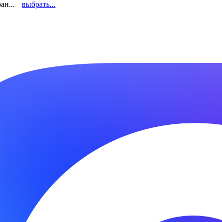
ан...
выбрать...