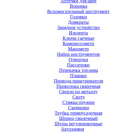
Аптечки для шин
Воронка
Вспомогательный инструмент
Головки
Домкраты
Зарядное устройство
Изолента
Ключи гаечные
Компрессометр
Манометр
Набор инструментов
Отвертки
Пассатижи
Перекачка топлива
Плашки
Провода прикуривателя
Проволока сварочная
Сверло по металлу
Скотч
Стяжка пружин
Съемники
Трубка термоусадочная
Шприц смазочный
Щупы регулировочные
Автохимия