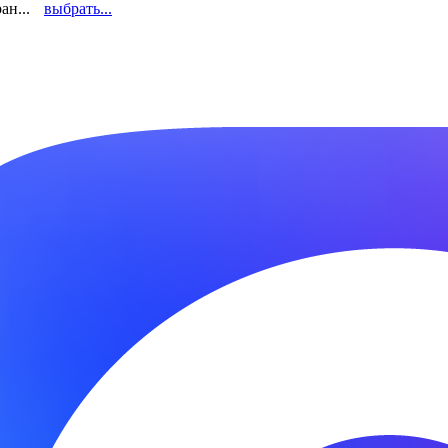
ан...
выбрать...