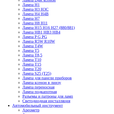
Лампа D4R ксенон
Лампа H1
Лампа H3 H3C
Лампа H4 H4B
Лампа H7
Лампа H8 H11
Лампа H15 H16 H27 (880/881)
Лампа HB1 HB3 HB4
Лампа P G PG
Лампа R5W R10W
Лампа T4W
Лампа T5
Лампа T8,5
Лампа T10
Лампа T15
Лампа T20
Лампа S25 (T25)
Лампа для панели приборов
Лампа ксенон в линзу
Лампа переносная
Лампа подкапотная
Разъемы и патроны для ламп
Светодиодная инсталляция
Автомобильный инструмент
Ареометр