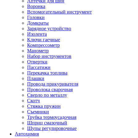
Аптечки для шин
Воронка
Вспомогательный инструмент
Головки
Домкраты
Зарядное устройство
Изолента
Ключи гаечные
Компрессометр
Манометр
Набор инструментов
Отвертки
Пассатижи
Перекачка топлива
Плашки
Провода прикуривателя
Проволока сварочная
Сверло по металлу
Скотч
Стяжка пружин
Съемники
Трубка термоусадочная
Шприц смазочный
Щупы регулировочные
Автохимия