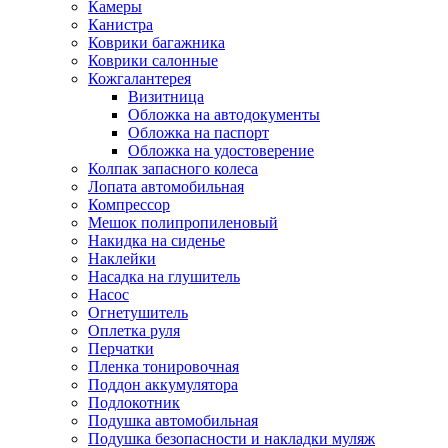
Камеры
Канистра
Коврики багажника
Коврики салонные
Кожгалантерея
Визитница
Обложка на автодокументы
Обложка на паспорт
Обложка на удостоверение
Колпак запасного колеса
Лопата автомобильная
Компрессор
Мешок полипропиленовый
Накидка на сиденье
Наклейки
Насадка на глушитель
Насос
Огнетушитель
Оплетка руля
Перчатки
Пленка тонировочная
Поддон аккумулятора
Подлокотник
Подушка автомобильная
Подушка безопасности и накладки муляж