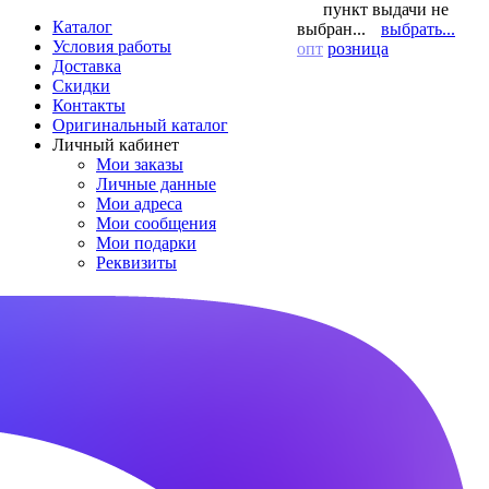
пункт выдачи не
Каталог
выбран...
выбрать...
Условия работы
опт
розница
Доставка
Скидки
Контакты
Оригинальный каталог
Личный кабинет
Мои заказы
Личные данные
Мои адреса
Мои сообщения
Мои подарки
Реквизиты