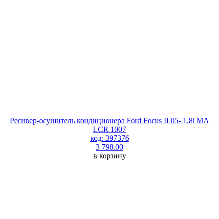
Ресивер-осушитель кондиционера Ford Focus II 05- 1.8i MA
LCR 1007
код: 397376
3 798.00
в корзину