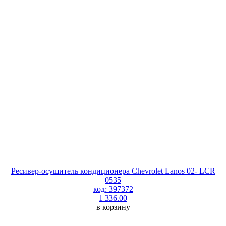
Ресивер-осушитель кондиционера Chevrolet Lanos 02- LCR
0535
код: 397372
1 336.00
в корзину