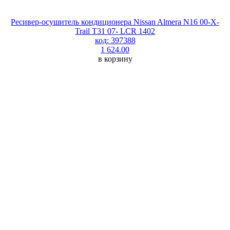
Ресивер-осушитель кондиционера Nissan Almera N16 00-X-
Trail T31 07- LCR 1402
код: 397388
1 624.00
в корзину