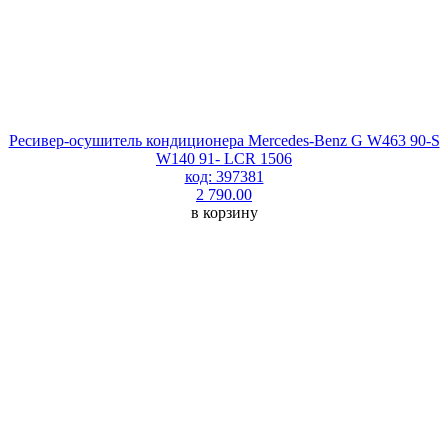
Ресивер-осушитель кондиционера Mercedes-Benz G W463 90-S
W140 91- LCR 1506
код: 397381
2 790.00
в корзину