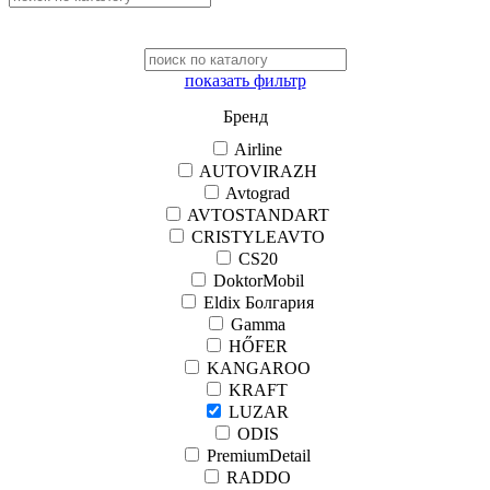
показать фильтр
Бренд
Airline
AUTOVIRAZH
Avtograd
AVTOSTANDART
CRISTYLEAVTO
CS20
DoktorMobil
Eldix Болгария
Gamma
HŐFER
KANGAROO
KRAFT
LUZAR
ODIS
PremiumDetail
RADDO