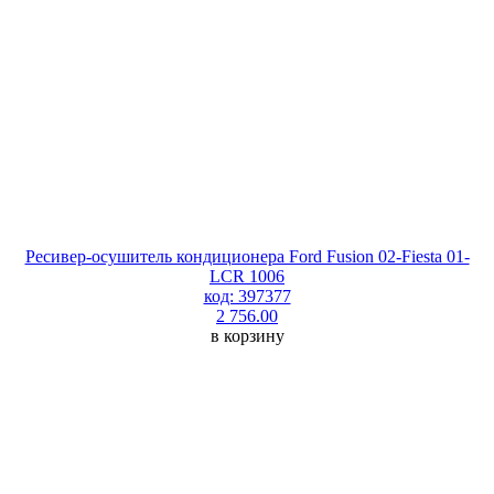
Ресивер-осушитель кондиционера Ford Fusion 02-Fiesta 01-
LCR 1006
код: 397377
2 756.00
в корзину