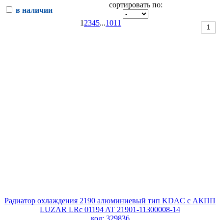
сортировать по:
в наличии
1
2
3
4
5
...
10
11
Радиатор охлаждения 2190 алюминиевый тип KDAC с АКПП
LUZAR LRc 01194 AT 21901-11300008-14
код: 329836