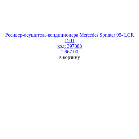
Ресивер-осушитель кондиционера Mercedes Sprinter 95- LCR
1501
код: 397383
1 867.00
в корзину