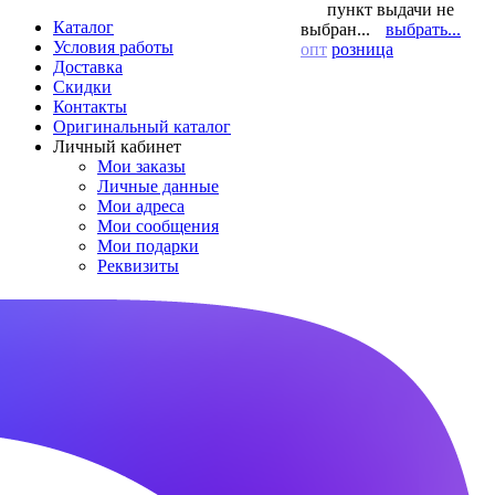
пункт выдачи не
Каталог
выбран...
выбрать...
Условия работы
опт
розница
Доставка
Скидки
Контакты
Оригинальный каталог
Личный кабинет
Мои заказы
Личные данные
Мои адреса
Мои сообщения
Мои подарки
Реквизиты