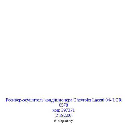
Ресивер-осушитель кондиционера Chevrolet Lacetti 04- LCR
0578
код: 397371
2 192.00
в корзину