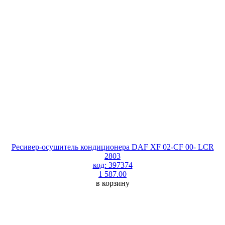
Ресивер-осушитель кондиционера DAF XF 02-CF 00- LCR
2803
код: 397374
1 587.00
в корзину