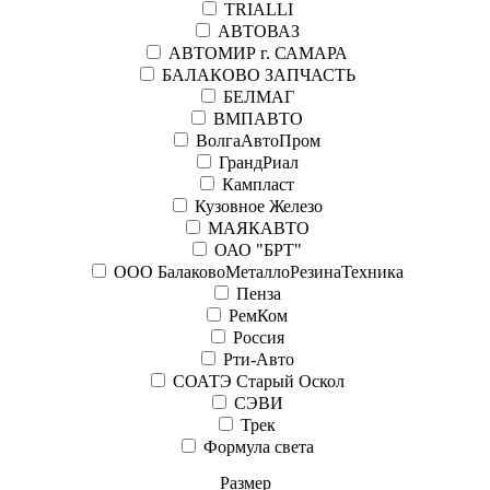
TRIALLI
АВТОВАЗ
АВТОМИР г. САМАРА
БАЛАКОВО ЗАПЧАСТЬ
БЕЛМАГ
ВМПАВТО
ВолгаАвтоПром
ГрандРиал
Кампласт
Кузовное Железо
МАЯКАВТО
ОАО "БРТ"
ООО БалаковоМеталлоРезинаТехника
Пенза
РемКом
Россия
Рти-Авто
СОАТЭ Старый Оскол
СЭВИ
Трек
Формула света
Размер