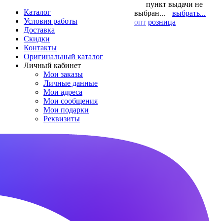
пункт выдачи не
Каталог
выбран...
выбрать...
Условия работы
опт
розница
Доставка
Скидки
Контакты
Оригинальный каталог
Личный кабинет
Мои заказы
Личные данные
Мои адреса
Мои сообщения
Мои подарки
Реквизиты