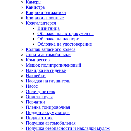
Камеры
Канистра
Коврики багажника
Коврики салонные
Кожгалантерея
Визитница
Обложка на автодокументы
Обложка на паспорт
Обложка на удостоверение
Колпак запасного колеса
Лопата автомобильная
Компрессор
Мешок полипропиленовый
Накидка на сиденье
Наклейки
Насадка на глушитель
Насос
Огнетушитель
Оплетка руля
Перчатки
Пленка тонировочная
Поддон аккумулятора
Подлокотник
Подушка автомобильная
Подушка безопасности и накладки муляж