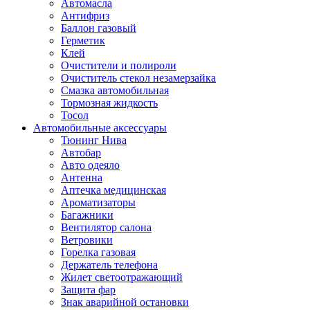
Автомасла
Антифриз
Баллон газовый
Герметик
Клей
Очистители и полироли
Очиститель стекол незамерзайка
Смазка автомобильная
Тормозная жидкость
Тосол
Автомобильные аксессуары
Тюнинг Нива
Автобар
Авто одеяло
Антенна
Аптечка медицинская
Ароматизаторы
Багажники
Вентилятор салона
Ветровики
Горелка газовая
Держатель телефона
Жилет светоотражающий
Защита фар
Знак аварийной остановки