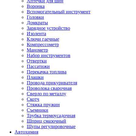
Аптечки для шин
Воронка
Вспомогательный инструмент
Головки
Домкраты
Зарядное устройство
Изолента
Ключи гаечные
Компрессометр
Манометр
Набор инструментов
Отвертки
Пассатижи
Перекачка топлива
Плашки
Провода прикуривателя
Проволока сварочная
Сверло по металлу
Скотч
Стяжка пружин
Съемники
Трубка термоусадочная
Шприц смазочный
Щупы регулировочные
Автохимия