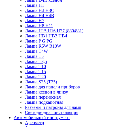
Лампа D4R ксенон
Лампа H1
Лампа H3 H3C
Лампа H4 H4B
Лампа H7
Лампа H8 H11
Лампа H15 H16 H27 (880/881)
Лампа HB1 HB3 HB4
Лампа P G PG
Лампа R5W R10W
Лампа T4W
Лампа T5
Лампа T8,5
Лампа T10
Лампа T15
Лампа T20
Лампа S25 (T25)
Лампа для панели приборов
Лампа ксенон в линзу
Лампа переносная
Лампа подкапотная
Разъемы и патроны для ламп
Светодиодная инсталляция
Автомобильный инструмент
Ареометр