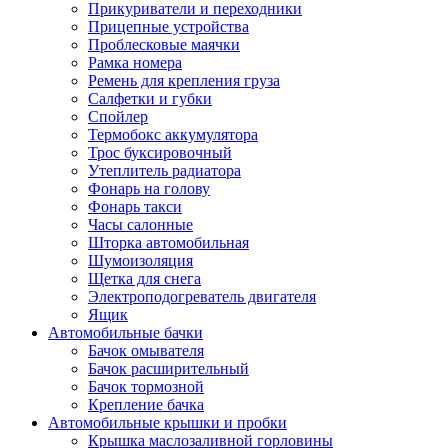
Прикуриватели и переходники
Прицепные устройства
Проблесковые маячки
Рамка номера
Ремень для крепления груза
Салфетки и губки
Спойлер
Термобокс аккумулятора
Трос буксировочный
Утеплитель радиатора
Фонарь на голову
Фонарь такси
Часы салонные
Шторка автомобильная
Шумоизоляция
Щетка для снега
Электроподогреватель двигателя
Ящик
Автомобильные бачки
Бачок омывателя
Бачок расширительный
Бачок тормозной
Крепление бачка
Автомобильные крышки и пробки
Крышка маслозаливной горловины