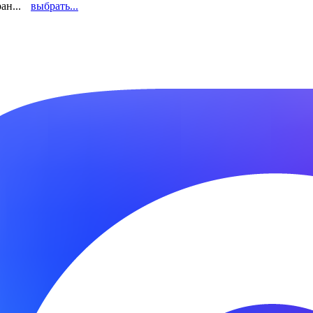
ан...
выбрать...