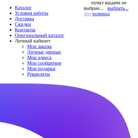
пункт выдачи не
Каталог
выбран...
выбрать...
Условия работы
опт
розница
Доставка
Скидки
Контакты
Оригинальный каталог
Личный кабинет
Мои заказы
Личные данные
Мои адреса
Мои сообщения
Мои подарки
Реквизиты