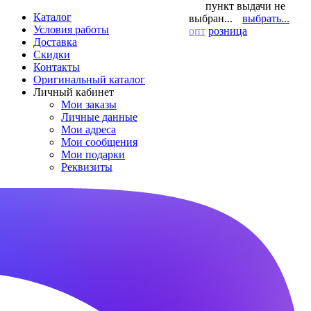
пункт выдачи не
Каталог
выбран...
выбрать...
Условия работы
опт
розница
Доставка
Скидки
Контакты
Оригинальный каталог
Личный кабинет
Мои заказы
Личные данные
Мои адреса
Мои сообщения
Мои подарки
Реквизиты