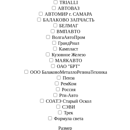
TRIALLI
АВТОВАЗ
АВТОМИР г. САМАРА
БАЛАКОВО ЗАПЧАСТЬ
БЕЛМАГ
ВМПАВТО
ВолгаАвтоПром
ГрандРиал
Кампласт
Кузовное Железо
МАЯКАВТО
ОАО "БРТ"
ООО БалаковоМеталлоРезинаТехника
Пенза
РемКом
Россия
Рти-Авто
СОАТЭ Старый Оскол
СЭВИ
Трек
Формула света
Размер