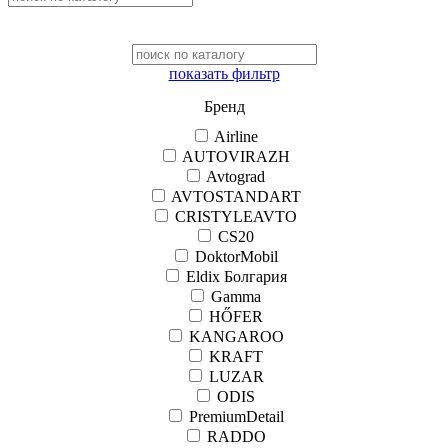
показать фильтр
Бренд
Airline
AUTOVIRAZH
Avtograd
AVTOSTANDART
CRISTYLEAVTO
CS20
DoktorMobil
Eldix Болгария
Gamma
HŐFER
KANGAROO
KRAFT
LUZAR
ODIS
PremiumDetail
RADDO