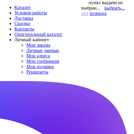
пункт выдачи не
Каталог
выбран...
выбрать...
Условия работы
опт
розница
Доставка
Скидки
Контакты
Оригинальный каталог
Личный кабинет
Мои заказы
Личные данные
Мои адреса
Мои сообщения
Мои подарки
Реквизиты