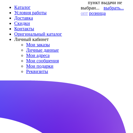
пункт выдачи не
Каталог
выбран...
выбрать...
Условия работы
опт
розница
Доставка
Скидки
Контакты
Оригинальный каталог
Личный кабинет
Мои заказы
Личные данные
Мои адреса
Мои сообщения
Мои подарки
Реквизиты