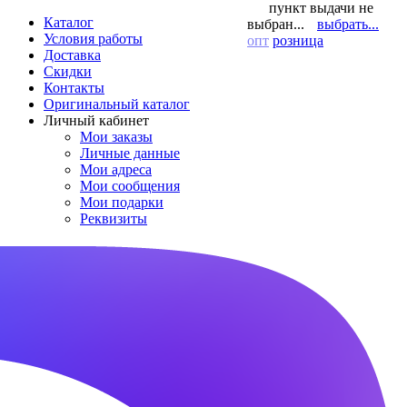
пункт выдачи не
Каталог
выбран...
выбрать...
Условия работы
опт
розница
Доставка
Скидки
Контакты
Оригинальный каталог
Личный кабинет
Мои заказы
Личные данные
Мои адреса
Мои сообщения
Мои подарки
Реквизиты