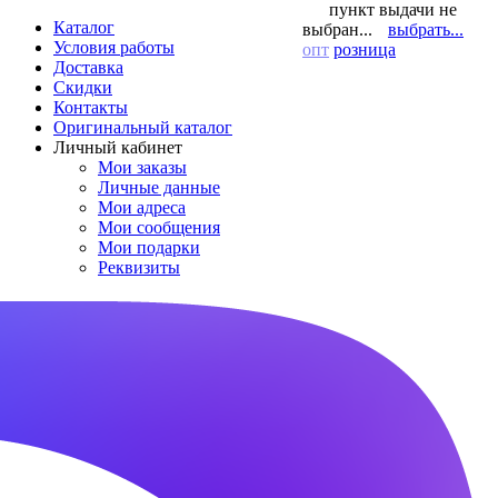
пункт выдачи не
Каталог
выбран...
выбрать...
Условия работы
опт
розница
Доставка
Скидки
Контакты
Оригинальный каталог
Личный кабинет
Мои заказы
Личные данные
Мои адреса
Мои сообщения
Мои подарки
Реквизиты