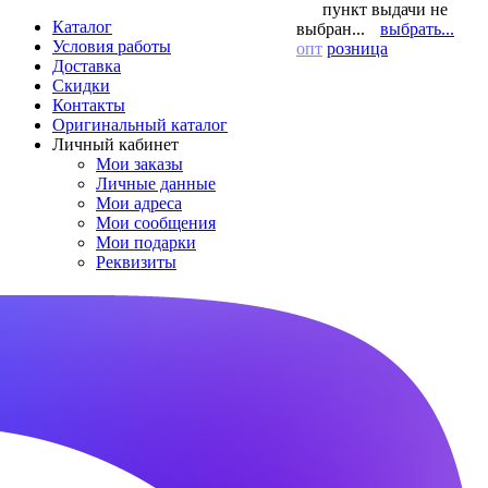
пункт выдачи не
Каталог
выбран...
выбрать...
Условия работы
опт
розница
Доставка
Скидки
Контакты
Оригинальный каталог
Личный кабинет
Мои заказы
Личные данные
Мои адреса
Мои сообщения
Мои подарки
Реквизиты