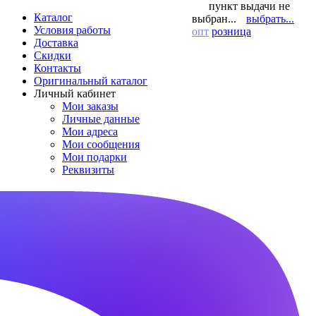
пункт выдачи не
Каталог
выбран...
выбрать...
Условия работы
опт
розница
Доставка
Скидки
Контакты
Оригинальный каталог
Личный кабинет
Мои заказы
Личные данные
Мои адреса
Мои сообщения
Мои подарки
Реквизиты