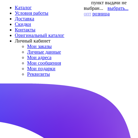
пункт выдачи не
Каталог
выбран...
выбрать...
Условия работы
опт
розница
Доставка
Скидки
Контакты
Оригинальный каталог
Личный кабинет
Мои заказы
Личные данные
Мои адреса
Мои сообщения
Мои подарки
Реквизиты