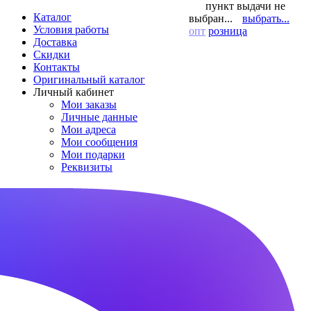
пункт выдачи не
Каталог
выбран...
выбрать...
Условия работы
опт
розница
Доставка
Скидки
Контакты
Оригинальный каталог
Личный кабинет
Мои заказы
Личные данные
Мои адреса
Мои сообщения
Мои подарки
Реквизиты