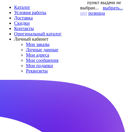
пункт выдачи не
Каталог
выбран...
выбрать...
Условия работы
опт
розница
Доставка
Скидки
Контакты
Оригинальный каталог
Личный кабинет
Мои заказы
Личные данные
Мои адреса
Мои сообщения
Мои подарки
Реквизиты