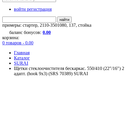
войти регистрация
найти
примеры:
стартер
,
2110-3501080
,
137
,
стойка
баланс бонусов:
0.00
корзина:
0 товаров - 0.00
Главная
Каталог
SURAI
Щетки стеклоочистителя бескаркас. 550/410 (22"/16") 2
адапт. (hook 9x3) (SRS 70389) SURAI