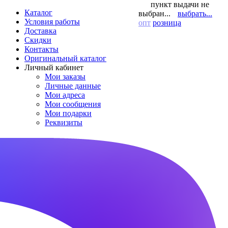
пункт выдачи не
Каталог
выбран...
выбрать...
Условия работы
опт
розница
Доставка
Скидки
Контакты
Оригинальный каталог
Личный кабинет
Мои заказы
Личные данные
Мои адреса
Мои сообщения
Мои подарки
Реквизиты