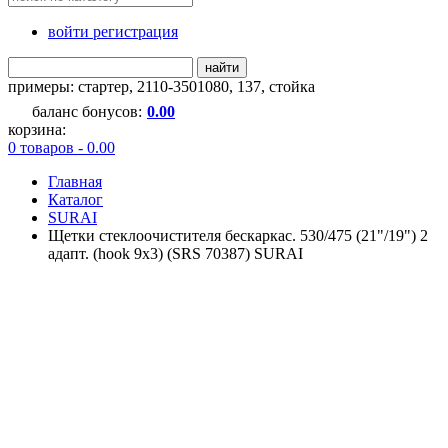
войти регистрация
найти
примеры:
стартер
,
2110-3501080
,
137
,
стойка
баланс бонусов:
0.00
корзина:
0 товаров - 0.00
Главная
Каталог
SURAI
Щетки стеклоочистителя бескаркас. 530/475 (21"/19") 2
адапт. (hook 9x3) (SRS 70387) SURAI