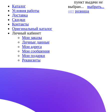
пункт выдачи не
Каталог
выбран...
выбрать...
Условия работы
опт
розница
Доставка
Скидки
Контакты
Оригинальный каталог
Личный кабинет
Мои заказы
Личные данные
Мои адреса
Мои сообщения
Мои подарки
Реквизиты