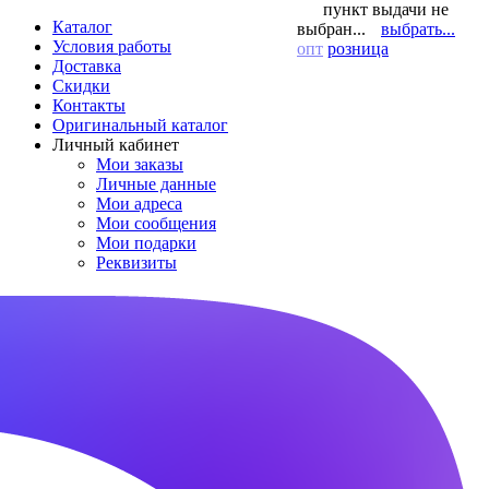
пункт выдачи не
Каталог
выбран...
выбрать...
Условия работы
опт
розница
Доставка
Скидки
Контакты
Оригинальный каталог
Личный кабинет
Мои заказы
Личные данные
Мои адреса
Мои сообщения
Мои подарки
Реквизиты