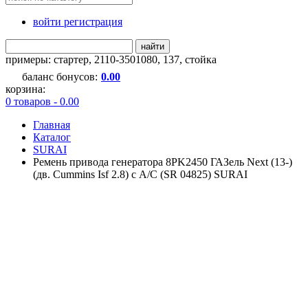
войти регистрация
найти
примеры:
стартер
,
2110-3501080
,
137
,
стойка
баланс бонусов:
0.00
корзина:
0 товаров - 0.00
Главная
Каталог
SURAI
Ремень привода генератора 8PK2450 ГАЗель Next (13-)
(дв. Cummins Isf 2.8) с A/C (SR 04825) SURAI