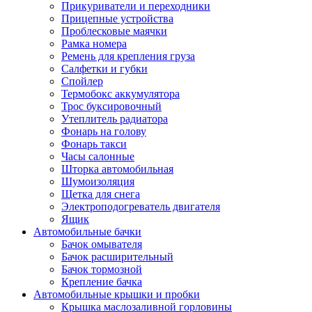
Прикуриватели и переходники
Прицепные устройства
Проблесковые маячки
Рамка номера
Ремень для крепления груза
Салфетки и губки
Спойлер
Термобокс аккумулятора
Трос буксировочный
Утеплитель радиатора
Фонарь на голову
Фонарь такси
Часы салонные
Шторка автомобильная
Шумоизоляция
Щетка для снега
Электроподогреватель двигателя
Ящик
Автомобильные бачки
Бачок омывателя
Бачок расширительный
Бачок тормозной
Крепление бачка
Автомобильные крышки и пробки
Крышка маслозаливной горловины