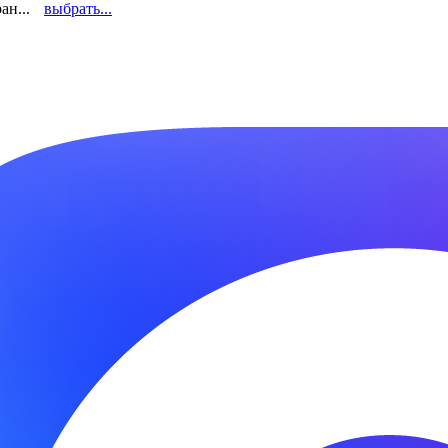
ан...
выбрать...