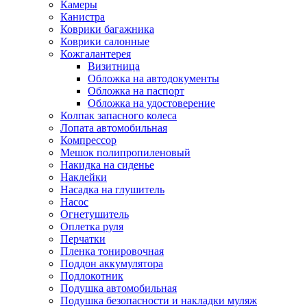
Камеры
Канистра
Коврики багажника
Коврики салонные
Кожгалантерея
Визитница
Обложка на автодокументы
Обложка на паспорт
Обложка на удостоверение
Колпак запасного колеса
Лопата автомобильная
Компрессор
Мешок полипропиленовый
Накидка на сиденье
Наклейки
Насадка на глушитель
Насос
Огнетушитель
Оплетка руля
Перчатки
Пленка тонировочная
Поддон аккумулятора
Подлокотник
Подушка автомобильная
Подушка безопасности и накладки муляж