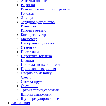
Аптечки для шин
Воронка
Вспомогательный инструмент
Головки
Домкраты
Зарядное устройство
Изолента
Ключи гаечные
Компрессометр
Манометр
Набор инструментов
Отвертки
Пассатижи
Перекачка топлива
Плашки
Провода прикуривателя
Проволока сварочная
Сверло по металлу
Скотч
Стяжка пружин
Съемники
Трубка термоусадочная
Шприц смазочный
Щупы регулировочные
Автохимия