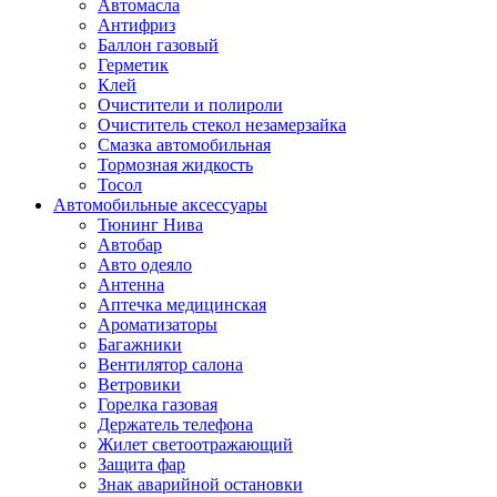
Автомасла
Антифриз
Баллон газовый
Герметик
Клей
Очистители и полироли
Очиститель стекол незамерзайка
Смазка автомобильная
Тормозная жидкость
Тосол
Автомобильные аксессуары
Тюнинг Нива
Автобар
Авто одеяло
Антенна
Аптечка медицинская
Ароматизаторы
Багажники
Вентилятор салона
Ветровики
Горелка газовая
Держатель телефона
Жилет светоотражающий
Защита фар
Знак аварийной остановки