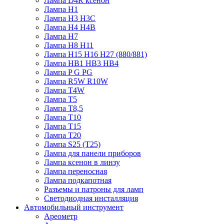
Лампа D4R ксенон
Лампа H1
Лампа H3 H3C
Лампа H4 H4B
Лампа H7
Лампа H8 H11
Лампа H15 H16 H27 (880/881)
Лампа HB1 HB3 HB4
Лампа P G PG
Лампа R5W R10W
Лампа T4W
Лампа T5
Лампа T8,5
Лампа T10
Лампа T15
Лампа T20
Лампа S25 (T25)
Лампа для панели приборов
Лампа ксенон в линзу
Лампа переносная
Лампа подкапотная
Разъемы и патроны для ламп
Светодиодная инсталляция
Автомобильный инструмент
Ареометр