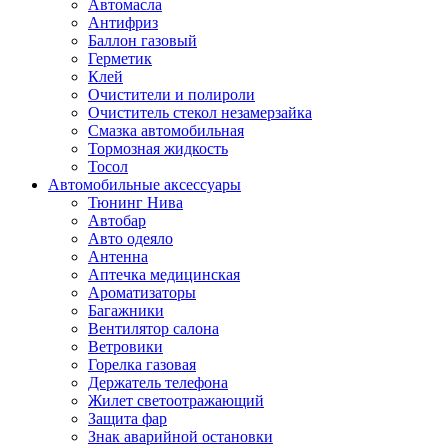
Автомасла
Антифриз
Баллон газовый
Герметик
Клей
Очистители и полироли
Очиститель стекол незамерзайка
Смазка автомобильная
Тормозная жидкость
Тосол
Автомобильные аксессуары
Тюнинг Нива
Автобар
Авто одеяло
Антенна
Аптечка медицинская
Ароматизаторы
Багажники
Вентилятор салона
Ветровики
Горелка газовая
Держатель телефона
Жилет светоотражающий
Защита фар
Знак аварийной остановки