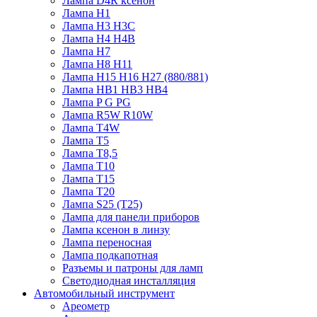
Лампа D4R ксенон
Лампа H1
Лампа H3 H3C
Лампа H4 H4B
Лампа H7
Лампа H8 H11
Лампа H15 H16 H27 (880/881)
Лампа HB1 HB3 HB4
Лампа P G PG
Лампа R5W R10W
Лампа T4W
Лампа T5
Лампа T8,5
Лампа T10
Лампа T15
Лампа T20
Лампа S25 (T25)
Лампа для панели приборов
Лампа ксенон в линзу
Лампа переносная
Лампа подкапотная
Разъемы и патроны для ламп
Светодиодная инсталляция
Автомобильный инструмент
Ареометр