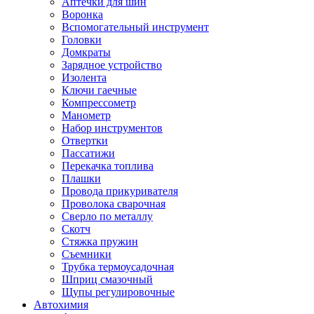
Аптечки для шин
Воронка
Вспомогательный инструмент
Головки
Домкраты
Зарядное устройство
Изолента
Ключи гаечные
Компрессометр
Манометр
Набор инструментов
Отвертки
Пассатижи
Перекачка топлива
Плашки
Провода прикуривателя
Проволока сварочная
Сверло по металлу
Скотч
Стяжка пружин
Съемники
Трубка термоусадочная
Шприц смазочный
Щупы регулировочные
Автохимия