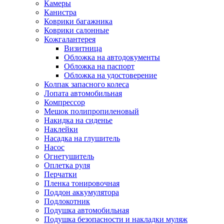
Камеры
Канистра
Коврики багажника
Коврики салонные
Кожгалантерея
Визитница
Обложка на автодокументы
Обложка на паспорт
Обложка на удостоверение
Колпак запасного колеса
Лопата автомобильная
Компрессор
Мешок полипропиленовый
Накидка на сиденье
Наклейки
Насадка на глушитель
Насос
Огнетушитель
Оплетка руля
Перчатки
Пленка тонировочная
Поддон аккумулятора
Подлокотник
Подушка автомобильная
Подушка безопасности и накладки муляж