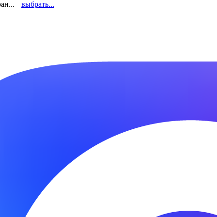
ан...
выбрать...