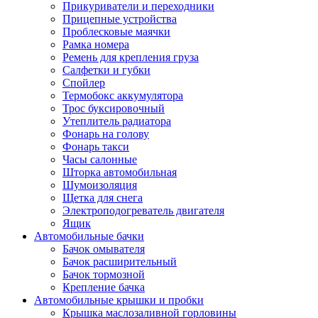
Прикуриватели и переходники
Прицепные устройства
Проблесковые маячки
Рамка номера
Ремень для крепления груза
Салфетки и губки
Спойлер
Термобокс аккумулятора
Трос буксировочный
Утеплитель радиатора
Фонарь на голову
Фонарь такси
Часы салонные
Шторка автомобильная
Шумоизоляция
Щетка для снега
Электроподогреватель двигателя
Ящик
Автомобильные бачки
Бачок омывателя
Бачок расширительный
Бачок тормозной
Крепление бачка
Автомобильные крышки и пробки
Крышка маслозаливной горловины