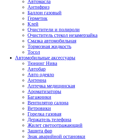
Автомасла
Антифриз
Баллон газовый
Герметик
Клей
Очистители и полироли
Очиститель стекол незамерзайка
Смазка автомобильная
Тормозная жидкость
Тосол
Автомобильные аксессуары
Тюнинг Нива
Автобар
Авто одеяло
Антенна
Аптечка медицинская
Ароматизаторы
Багажники
Вентилятор салона
Ветровики
Горелка газовая
Держатель телефона
Жилет светоотражающий
Защита фар
Знак аварийной остановки