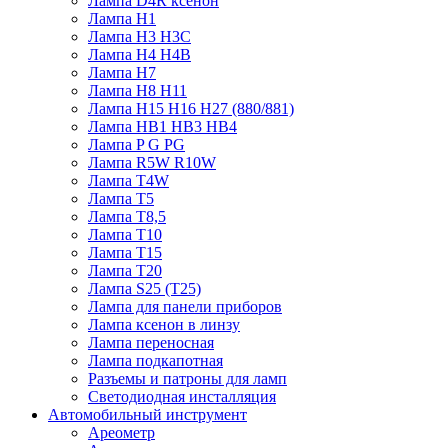
Лампа D4R ксенон
Лампа H1
Лампа H3 H3C
Лампа H4 H4B
Лампа H7
Лампа H8 H11
Лампа H15 H16 H27 (880/881)
Лампа HB1 HB3 HB4
Лампа P G PG
Лампа R5W R10W
Лампа T4W
Лампа T5
Лампа T8,5
Лампа T10
Лампа T15
Лампа T20
Лампа S25 (T25)
Лампа для панели приборов
Лампа ксенон в линзу
Лампа переносная
Лампа подкапотная
Разъемы и патроны для ламп
Светодиодная инсталляция
Автомобильный инструмент
Ареометр