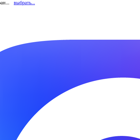
ан...
выбрать...