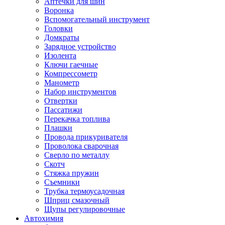
Аптечки для шин
Воронка
Вспомогательный инструмент
Головки
Домкраты
Зарядное устройство
Изолента
Ключи гаечные
Компрессометр
Манометр
Набор инструментов
Отвертки
Пассатижи
Перекачка топлива
Плашки
Провода прикуривателя
Проволока сварочная
Сверло по металлу
Скотч
Стяжка пружин
Съемники
Трубка термоусадочная
Шприц смазочный
Щупы регулировочные
Автохимия