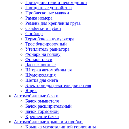
Прикуриватели и переходники
Прицепные устройства
Проблесковые маячки
Рамка номера
Ремень для крепления груза
Салфетки и губки
Спойлер
Термобокс аккумулятора
Трос буксировочный
Утеплитель радиатора
Фонарь на голову
Фонарь такси
Часы салонные
Шторка автомобильная
Шумоизоляция
Щетка для снега
Электроподогреватель двигателя
Ящик
Автомобильные бачки
Бачок омывателя
Бачок расширительный
Бачок тормозной
Крепление бачка
Автомобильные крышки и пробки
Крышка маслозаливной горловины