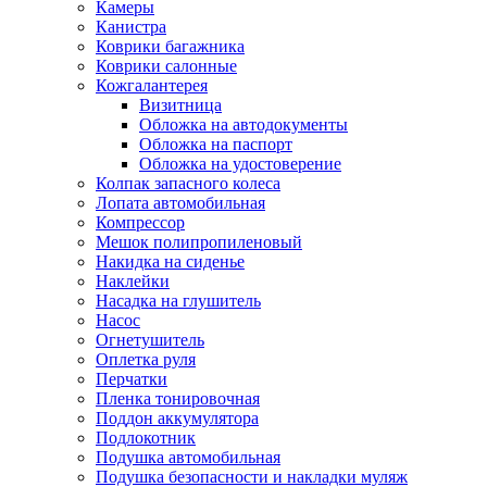
Камеры
Канистра
Коврики багажника
Коврики салонные
Кожгалантерея
Визитница
Обложка на автодокументы
Обложка на паспорт
Обложка на удостоверение
Колпак запасного колеса
Лопата автомобильная
Компрессор
Мешок полипропиленовый
Накидка на сиденье
Наклейки
Насадка на глушитель
Насос
Огнетушитель
Оплетка руля
Перчатки
Пленка тонировочная
Поддон аккумулятора
Подлокотник
Подушка автомобильная
Подушка безопасности и накладки муляж