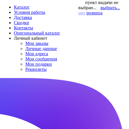
пункт выдачи не
Каталог
выбран...
выбрать...
Условия работы
опт
розница
Доставка
Скидки
Контакты
Оригинальный каталог
Личный кабинет
Мои заказы
Личные данные
Мои адреса
Мои сообщения
Мои подарки
Реквизиты