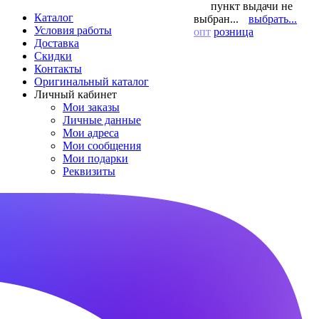
пункт выдачи не
Каталог
выбран...
выбрать...
Условия работы
опт
розница
Доставка
Скидки
Контакты
Оригинальный каталог
Личный кабинет
Мои заказы
Личные данные
Мои адреса
Мои сообщения
Мои подарки
Реквизиты