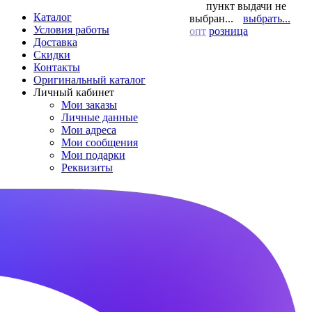
пункт выдачи не
Каталог
выбран...
выбрать...
Условия работы
опт
розница
Доставка
Скидки
Контакты
Оригинальный каталог
Личный кабинет
Мои заказы
Личные данные
Мои адреса
Мои сообщения
Мои подарки
Реквизиты