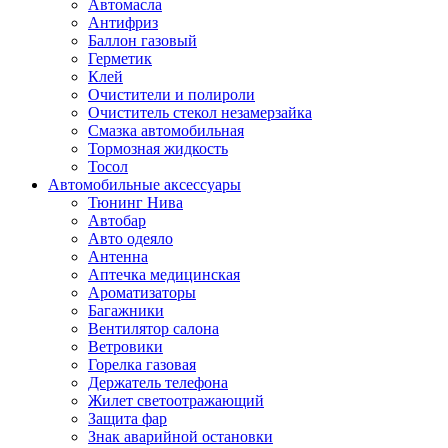
Автомасла
Антифриз
Баллон газовый
Герметик
Клей
Очистители и полироли
Очиститель стекол незамерзайка
Смазка автомобильная
Тормозная жидкость
Тосол
Автомобильные аксессуары
Тюнинг Нива
Автобар
Авто одеяло
Антенна
Аптечка медицинская
Ароматизаторы
Багажники
Вентилятор салона
Ветровики
Горелка газовая
Держатель телефона
Жилет светоотражающий
Защита фар
Знак аварийной остановки