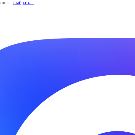
ан...
выбрать...