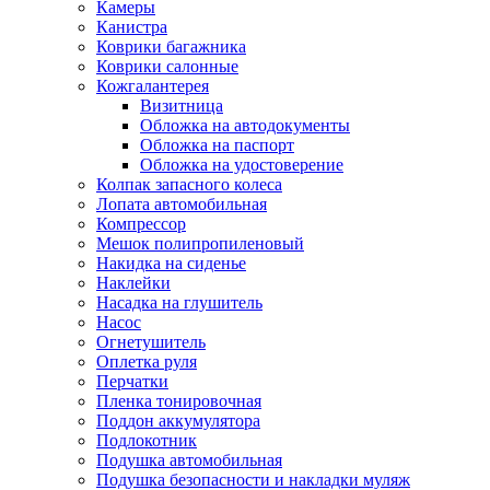
Камеры
Канистра
Коврики багажника
Коврики салонные
Кожгалантерея
Визитница
Обложка на автодокументы
Обложка на паспорт
Обложка на удостоверение
Колпак запасного колеса
Лопата автомобильная
Компрессор
Мешок полипропиленовый
Накидка на сиденье
Наклейки
Насадка на глушитель
Насос
Огнетушитель
Оплетка руля
Перчатки
Пленка тонировочная
Поддон аккумулятора
Подлокотник
Подушка автомобильная
Подушка безопасности и накладки муляж