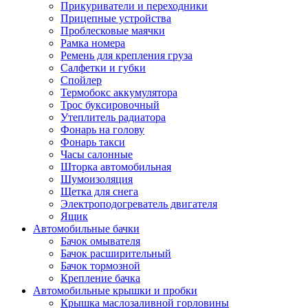
Прикуриватели и переходники
Прицепные устройства
Проблесковые маячки
Рамка номера
Ремень для крепления груза
Салфетки и губки
Спойлер
Термобокс аккумулятора
Трос буксировочный
Утеплитель радиатора
Фонарь на голову
Фонарь такси
Часы салонные
Шторка автомобильная
Шумоизоляция
Щетка для снега
Электроподогреватель двигателя
Ящик
Автомобильные бачки
Бачок омывателя
Бачок расширительный
Бачок тормозной
Крепление бачка
Автомобильные крышки и пробки
Крышка маслозаливной горловины