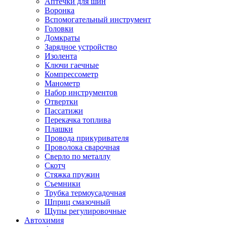
Аптечки для шин
Воронка
Вспомогательный инструмент
Головки
Домкраты
Зарядное устройство
Изолента
Ключи гаечные
Компрессометр
Манометр
Набор инструментов
Отвертки
Пассатижи
Перекачка топлива
Плашки
Провода прикуривателя
Проволока сварочная
Сверло по металлу
Скотч
Стяжка пружин
Съемники
Трубка термоусадочная
Шприц смазочный
Щупы регулировочные
Автохимия