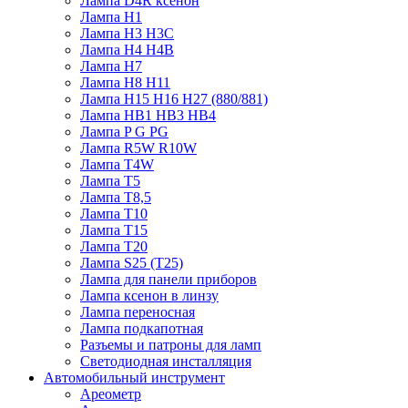
Лампа D4R ксенон
Лампа H1
Лампа H3 H3C
Лампа H4 H4B
Лампа H7
Лампа H8 H11
Лампа H15 H16 H27 (880/881)
Лампа HB1 HB3 HB4
Лампа P G PG
Лампа R5W R10W
Лампа T4W
Лампа T5
Лампа T8,5
Лампа T10
Лампа T15
Лампа T20
Лампа S25 (T25)
Лампа для панели приборов
Лампа ксенон в линзу
Лампа переносная
Лампа подкапотная
Разъемы и патроны для ламп
Светодиодная инсталляция
Автомобильный инструмент
Ареометр