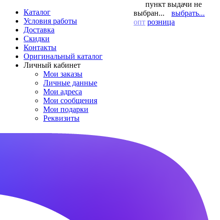
пункт выдачи не
Каталог
выбран...
выбрать...
Условия работы
опт
розница
Доставка
Скидки
Контакты
Оригинальный каталог
Личный кабинет
Мои заказы
Личные данные
Мои адреса
Мои сообщения
Мои подарки
Реквизиты