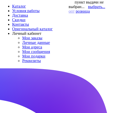
пункт выдачи не
Каталог
выбран...
выбрать...
Условия работы
опт
розница
Доставка
Скидки
Контакты
Оригинальный каталог
Личный кабинет
Мои заказы
Личные данные
Мои адреса
Мои сообщения
Мои подарки
Реквизиты