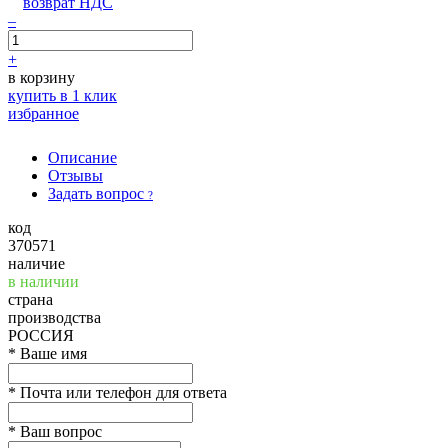
возврат НДС
–
+
в корзину
купить в 1 клик
избранное
Описание
Отзывы
Задать вопрос
?
код
370571
наличие
в наличии
страна
производства
РОССИЯ
*
Ваше имя
*
Почта или телефон для ответа
*
Ваш вопрос