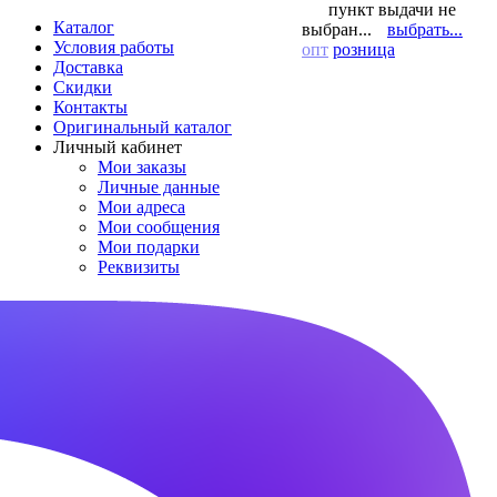
пункт выдачи не
Каталог
выбран...
выбрать...
Условия работы
опт
розница
Доставка
Скидки
Контакты
Оригинальный каталог
Личный кабинет
Мои заказы
Личные данные
Мои адреса
Мои сообщения
Мои подарки
Реквизиты