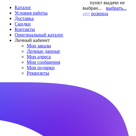
пункт выдачи не
Каталог
выбран...
выбрать...
Условия работы
опт
розница
Доставка
Скидки
Контакты
Оригинальный каталог
Личный кабинет
Мои заказы
Личные данные
Мои адреса
Мои сообщения
Мои подарки
Реквизиты