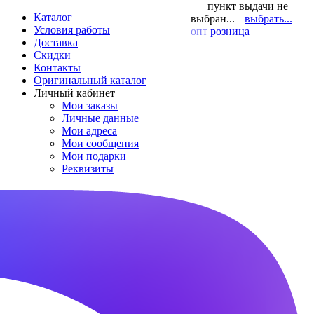
пункт выдачи не
Каталог
выбран...
выбрать...
Условия работы
опт
розница
Доставка
Скидки
Контакты
Оригинальный каталог
Личный кабинет
Мои заказы
Личные данные
Мои адреса
Мои сообщения
Мои подарки
Реквизиты