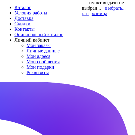
пункт выдачи не
Каталог
выбран...
выбрать...
Условия работы
опт
розница
Доставка
Скидки
Контакты
Оригинальный каталог
Личный кабинет
Мои заказы
Личные данные
Мои адреса
Мои сообщения
Мои подарки
Реквизиты