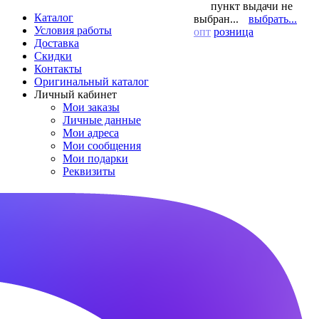
пункт выдачи не
Каталог
выбран...
выбрать...
Условия работы
опт
розница
Доставка
Скидки
Контакты
Оригинальный каталог
Личный кабинет
Мои заказы
Личные данные
Мои адреса
Мои сообщения
Мои подарки
Реквизиты