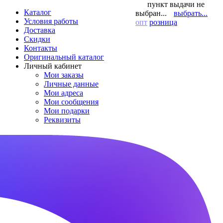
пункт выдачи не
Каталог
выбран...
выбрать...
Условия работы
опт
розница
Доставка
Скидки
Контакты
Оригинальный каталог
Личный кабинет
Мои заказы
Личные данные
Мои адреса
Мои сообщения
Мои подарки
Реквизиты