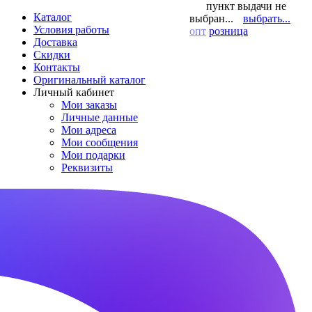
пункт выдачи не
Каталог
выбран...
выбрать...
Условия работы
опт
розница
Доставка
Скидки
Контакты
Оригинальный каталог
Личный кабинет
Мои заказы
Личные данные
Мои адреса
Мои сообщения
Мои подарки
Реквизиты