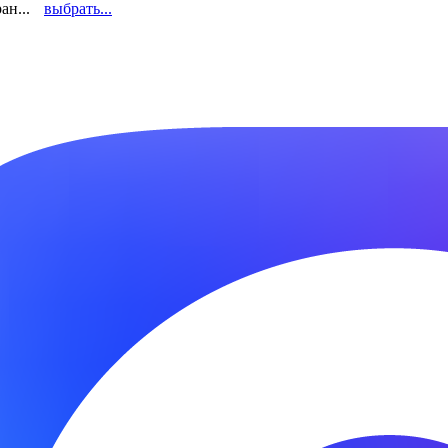
ан...
выбрать...