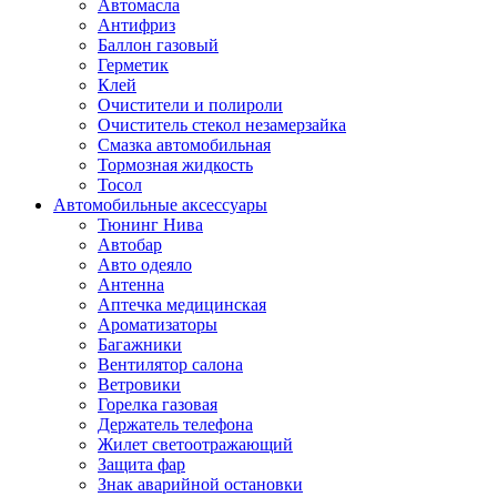
Автомасла
Антифриз
Баллон газовый
Герметик
Клей
Очистители и полироли
Очиститель стекол незамерзайка
Смазка автомобильная
Тормозная жидкость
Тосол
Автомобильные аксессуары
Тюнинг Нива
Автобар
Авто одеяло
Антенна
Аптечка медицинская
Ароматизаторы
Багажники
Вентилятор салона
Ветровики
Горелка газовая
Держатель телефона
Жилет светоотражающий
Защита фар
Знак аварийной остановки