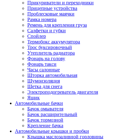
Прикуриватели и переходники
Прицепные устройства
Проблесковые маячки
Рамка номера
Ремень для крепления груза
Салфетки и губки
Спойлер
Термобокс аккумулятора
Трос буксировочный
Утеплитель радиатора
Фонарь на голову
Фонарь такси
Часы салонные
Шторка автомобильная
Шумоизоляция
Щетка для снега
Электроподогреватель двигателя
Ящик
Автомобильные бачки
Бачок омывателя
Бачок расширительный
Бачок тормозной
Крепление бачка
Автомобильные крышки и пробки
Крышка маслозаливной горловины