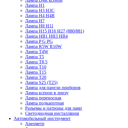
Лампа D4R ксенон
Лампа H1
Лампа H3 H3C
Лампа H4 H4B
Лампа H7
Лампа H8 H11
Лампа H15 H16 H27 (880/881)
Лампа HB1 HB3 HB4
Лампа P G PG
Лампа R5W R10W
Лампа T4W
Лампа T5
Лампа T8,5
Лампа T10
Лампа T15
Лампа T20
Лампа S25 (T25)
Лампа для панели приборов
Лампа ксенон в линзу
Лампа переносная
Лампа подкапотная
Разъемы и патроны для ламп
Светодиодная инсталляция
Автомобильный инструмент
Ареометр