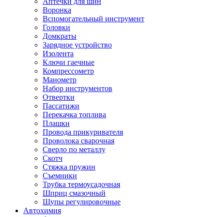
Аптечки для шин
Воронка
Вспомогательный инструмент
Головки
Домкраты
Зарядное устройство
Изолента
Ключи гаечные
Компрессометр
Манометр
Набор инструментов
Отвертки
Пассатижи
Перекачка топлива
Плашки
Провода прикуривателя
Проволока сварочная
Сверло по металлу
Скотч
Стяжка пружин
Съемники
Трубка термоусадочная
Шприц смазочный
Щупы регулировочные
Автохимия