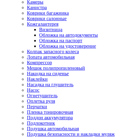
Камеры
Канистра
Коврики багажника
Коврики салонные
Кожгалантерея
Визитница
Обложка на автодокументы
Обложка на паспорт
Обложка на удостоверение
Колпак запасного колеса
Лопата автомобильная
Компрессор
Мешок полипропиленовый
Накидка на сиденье
Наклейки
Насадка на глушитель
Насос
Огнетушитель
Оплетка руля
Перчатки
Пленка тонировочная
Поддон аккумулятора
Подлокотник
Подушка автомобильная
Подушка безопасности и накладки муляж