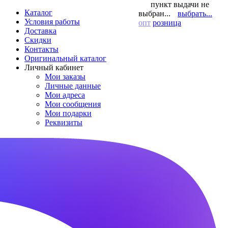
пункт выдачи не
Каталог
выбран...
выбрать...
Условия работы
опт
розница
Доставка
Скидки
Контакты
Оригинальный каталог
Личный кабинет
Мои заказы
Личные данные
Мои адреса
Мои сообщения
Мои подарки
Реквизиты