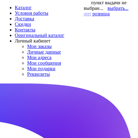
пункт выдачи не
Каталог
выбран...
выбрать...
Условия работы
опт
розница
Доставка
Скидки
Контакты
Оригинальный каталог
Личный кабинет
Мои заказы
Личные данные
Мои адреса
Мои сообщения
Мои подарки
Реквизиты