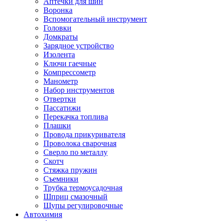
Аптечки для шин
Воронка
Вспомогательный инструмент
Головки
Домкраты
Зарядное устройство
Изолента
Ключи гаечные
Компрессометр
Манометр
Набор инструментов
Отвертки
Пассатижи
Перекачка топлива
Плашки
Провода прикуривателя
Проволока сварочная
Сверло по металлу
Скотч
Стяжка пружин
Съемники
Трубка термоусадочная
Шприц смазочный
Щупы регулировочные
Автохимия