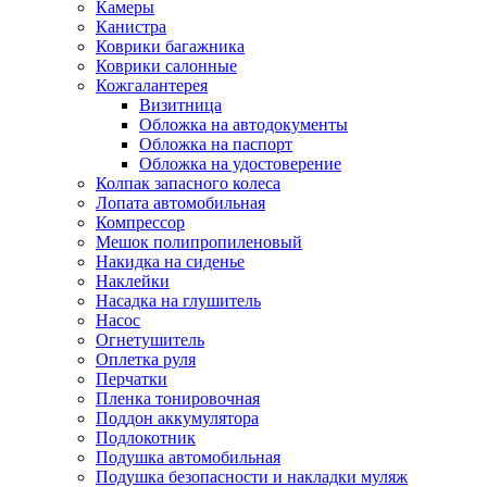
Камеры
Канистра
Коврики багажника
Коврики салонные
Кожгалантерея
Визитница
Обложка на автодокументы
Обложка на паспорт
Обложка на удостоверение
Колпак запасного колеса
Лопата автомобильная
Компрессор
Мешок полипропиленовый
Накидка на сиденье
Наклейки
Насадка на глушитель
Насос
Огнетушитель
Оплетка руля
Перчатки
Пленка тонировочная
Поддон аккумулятора
Подлокотник
Подушка автомобильная
Подушка безопасности и накладки муляж