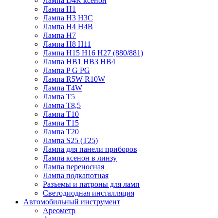
Лампа D4R ксенон
Лампа H1
Лампа H3 H3C
Лампа H4 H4B
Лампа H7
Лампа H8 H11
Лампа H15 H16 H27 (880/881)
Лампа HB1 HB3 HB4
Лампа P G PG
Лампа R5W R10W
Лампа T4W
Лампа T5
Лампа T8,5
Лампа T10
Лампа T15
Лампа T20
Лампа S25 (T25)
Лампа для панели приборов
Лампа ксенон в линзу
Лампа переносная
Лампа подкапотная
Разъемы и патроны для ламп
Светодиодная инсталляция
Автомобильный инструмент
Ареометр