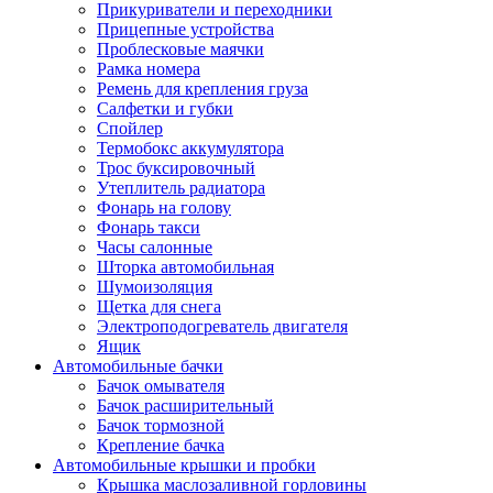
Прикуриватели и переходники
Прицепные устройства
Проблесковые маячки
Рамка номера
Ремень для крепления груза
Салфетки и губки
Спойлер
Термобокс аккумулятора
Трос буксировочный
Утеплитель радиатора
Фонарь на голову
Фонарь такси
Часы салонные
Шторка автомобильная
Шумоизоляция
Щетка для снега
Электроподогреватель двигателя
Ящик
Автомобильные бачки
Бачок омывателя
Бачок расширительный
Бачок тормозной
Крепление бачка
Автомобильные крышки и пробки
Крышка маслозаливной горловины