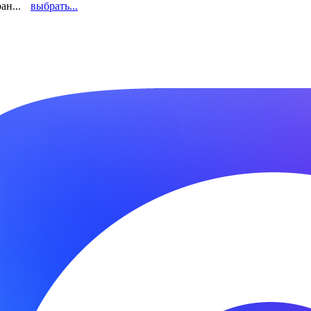
ан...
выбрать...