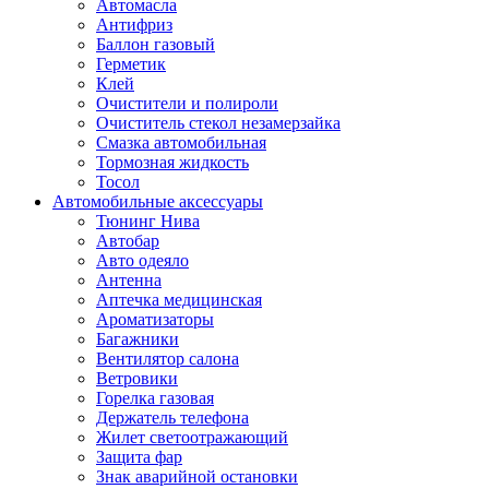
Автомасла
Антифриз
Баллон газовый
Герметик
Клей
Очистители и полироли
Очиститель стекол незамерзайка
Смазка автомобильная
Тормозная жидкость
Тосол
Автомобильные аксессуары
Тюнинг Нива
Автобар
Авто одеяло
Антенна
Аптечка медицинская
Ароматизаторы
Багажники
Вентилятор салона
Ветровики
Горелка газовая
Держатель телефона
Жилет светоотражающий
Защита фар
Знак аварийной остановки