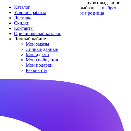
пункт выдачи не
Каталог
выбран...
выбрать...
Условия работы
опт
розница
Доставка
Скидки
Контакты
Оригинальный каталог
Личный кабинет
Мои заказы
Личные данные
Мои адреса
Мои сообщения
Мои подарки
Реквизиты